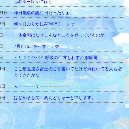
忘れる➜取りに行く
21日
昨日無名の誕生日だったかぁ。
6日
何ヶ月ぶりかにATM行く。クッ
5日
一体金剛はなぜこんなところを登っているのか。
1日
7月だね。おっすー！🦌
5日
ヒリツキヤバイ 呼吸の仕方もわすれる瞬間
4日
ここ最近逆さ富士のこと書いてたけど気付いてる人も増
えてきたかな
2日
みーーーーてーーーーーーー！
6日
はじめまして！あんどりゅーと申します。