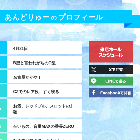
あんどりゅー
プロフィール
の
4月21日
B型と言われがちのO型
名古屋だがや！
CZでのレア役、すぐ寝る
お酒、レッドブル、スロットの1
の
確
の
辛いもの、音量MAXの番長ZERO