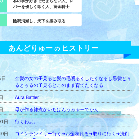
の
私の事が好きでたまらない人、レ
バーを優しく叩く人、黄金騎士
陰我消滅し、天下を掴み取る
あんどりゅー
ヒストリー
の
5日
金髪の女の子見ると髪の毛明るくしたくなるし黒髪とぅ
るとぅるの子見るとこのまま育てたくなる
5日
Aura Battler
8日
母が作る雑煮がいちばんうみゃーでかん
31日
行くわよ。
10日
コインランドリー行く➜お金忘れる➜取りに行く➜洗剤