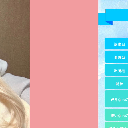
誕生日
血液型
出身地
特技
好きなも
嫌いなも